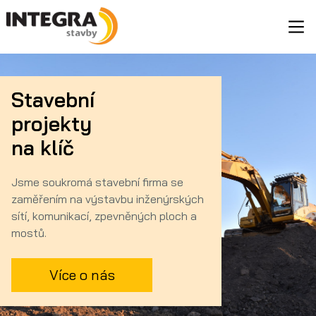
Stavební
projekty
na klíč
Jsme soukromá stavební firma se
zaměřením na výstavbu inženýrských
sítí, komunikací, zpevněných ploch a
mostů.
Více o nás