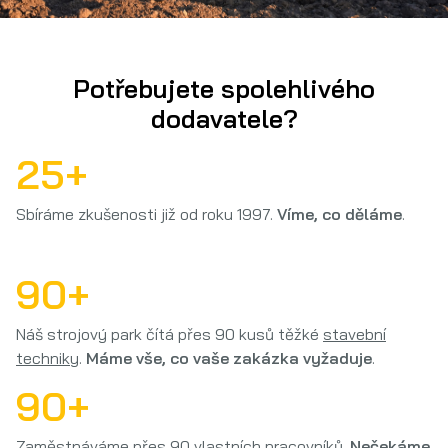
Potřebujete spolehlivého
dodavatele?
25
+
Sbíráme zkušenosti již od roku 1997.
Víme, co děláme
.
90
+
Náš strojový park čítá přes 90 kusů těžké
stavební
techniky
.
Máme vše, co vaše zakázka vyžaduje
.
90
+
Zaměstnáváme přes 90 vlastních pracovníků.
Nečekáme